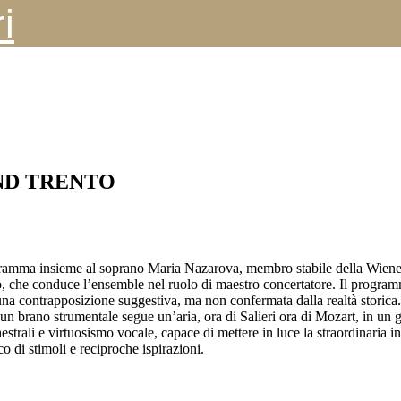
i
ND TRENTO
mma insieme al soprano Maria Nazarova, membro stabile della Wiener Sta
ario, che conduce l’ensemble nel ruolo di maestro concertatore. Il pro
 una contrapposizione suggestiva, ma non confermata dalla realtà storica.
n brano strumentale segue un’aria, ora di Salieri ora di Mozart, in un gio
strali e virtuosismo vocale, capace di mettere in luce la straordinaria i
co di stimoli e reciproche ispirazioni.