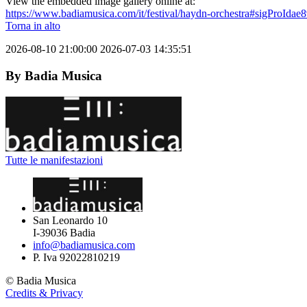
View the embedded image gallery online at:
https://www.badiamusica.com/it/festival/haydn-orchestra#sigProIdae
Torna in alto
2026-08-10 21:00:00
2026-07-03 14:35:51
By
Badia Musica
Tutte le manifestazioni
San Leonardo 10
I-39036
Badia
info@badiamusica.com
P. Iva 92022810219
©
Badia Musica
Credits & Privacy