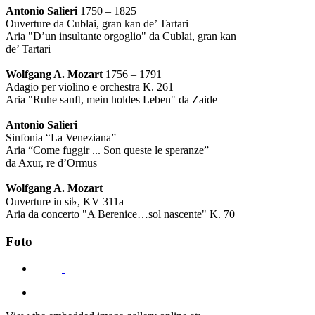
Antonio Salieri
1750 – 1825
Ouverture da Cublai, gran kan de’ Tartari
Aria "D’un insultante orgoglio" da Cublai, gran kan
de’ Tartari
Wolfgang A. Mozart
1756 – 1791
Adagio per violino e orchestra K. 261
Aria "Ruhe sanft, mein holdes Leben" da Zaide
Antonio Salieri
Sinfonia “La Veneziana”
Aria “Come fuggir ... Son queste le speranze”
da Axur, re d’Ormus
Wolfgang A. Mozart
Ouverture in si♭, KV 311a
Aria da concerto "A Berenice…sol nascente" K. 70
Foto