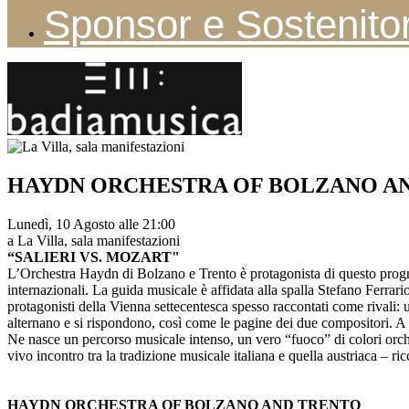
Sponsor e Sostenitor
HAYDN ORCHESTRA OF BOLZANO A
Lunedì, 10 Agosto alle 21:00
a La Villa, sala manifestazioni
“SALIERI
VS. MOZART"
L’Orchestra Haydn di Bolzano e Trento è protagonista di questo progra
internazionali. La guida musicale è affidata alla spalla Stefano Ferr
protagonisti della Vienna settecentesca spesso raccontati come rivali:
alternano e si rispondono, così come le pagine dei due compositori. A u
Ne nasce un percorso musicale intenso, un vero “fuoco” di colori orche
vivo incontro tra la tradizione musicale italiana e quella austriaca – ric
HAYDN ORCHESTRA OF BOLZANO AND TRENTO