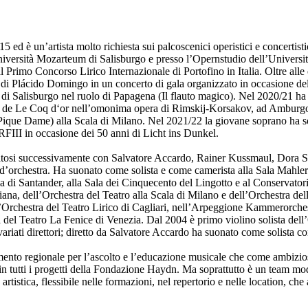
 è un’artista molto richiesta sui palcoscenici operistici e concertisti
’Università Mozarteum di Salisburgo e presso l’Opernstudio dell’Universi
o al Primo Concorso Lirico Internazionale di Portofino in Italia. Oltre all
o di Plácido Domingo in un concerto di gala organizzato in occasione de
al di Salisburgo nel ruolo di Papagena (Il flauto magico). Nel 2020/21 
o de Le Coq d‘or nell’omonima opera di Rimskij-Korsakov, ad Amburgo ne
(Pique Dame) alla Scala di Milano. Nel 2021/22 la giovane soprano ha so
FIII in occasione dei 50 anni di Licht ins Dunkel.
natosi successivamente con Salvatore Accardo, Rainer Kussmaul, Dora S
 d’orchestra. Ha suonato come solista e come camerista alla Sala Mahle
ria di Santander, alla Sala dei Cinquecento del Lingotto e al Conserva
na, dell’Orchestra del Teatro alla Scala di Milano e dell’Orchestra de
ell’Orchestra del Teatro Lirico di Cagliari, nell’Arpeggione Kammerorc
ra del Teatro La Fenice di Venezia. Dal 2004 è primo violino solista de
variati direttori; diretto da Salvatore Accardo ha suonato come solista c
ento regionale per l’ascolto e l’educazione musicale che come ambizioso 
tutti i progetti della Fondazione Haydn. Ma soprattutto è un team modern
rtistica, flessibile nelle formazioni, nel repertorio e nelle location, ch