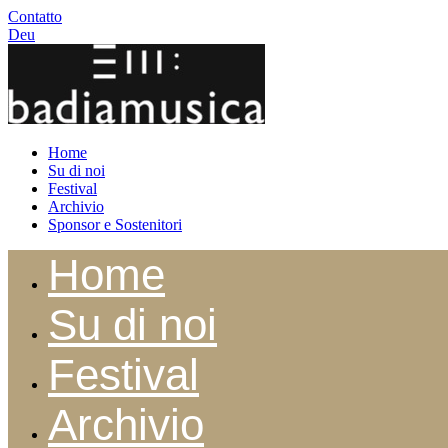
Contatto
Deu
Home
Su di noi
Festival
Archivio
Sponsor e Sostenitori
Home
Su di noi
Festival
Archivio