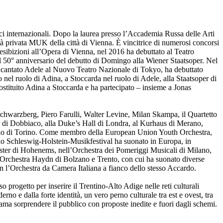
ci internazionali. Dopo la laurea presso l’Accademia Russa delle Arti
tà privata MUK della città di Vienna. È vincitrice di numerosi concorsi
e esibizioni all’Opera di Vienna, nel 2016 ha debuttato al Teatro
l 50° anniversario del debutto di Domingo alla Wiener Staatsoper. Nel
ha cantato Adele al Nuovo Teatro Nazionale di Tokyo, ha debuttato
l ruolo di Adina, a Stoccarda nel ruolo di Adele, alla Staatsoper di
stituito Adina a Stoccarda e ha partecipato – insieme a Jonas
chwarzberg, Piero Farulli, Walter Levine, Milan Skampa, il Quartetto
r di Dobbiaco, alla Duke’s Hall di Londra, al Kurhaus di Merano,
torio di Torino. Come membro della European Union Youth Orchestra,
llo Schleswig-Holstein-Musikfestival ha suonato in Europa, in
hester di Hohenems, nell’Orchestra dei Pomeriggi Musicali di Milano,
ll’Orchestra Haydn di Bolzano e Trento, con cui ha suonato diverse
on l’Orchestra da Camera Italiana a fianco dello stesso Accardo.
progetto per inserire il Trentino-Alto Adige nelle reti culturali
o e dalla forte identità, un vero perno culturale tra est e ovest, tra
e ama sorprendere il pubblico con proposte inedite e fuori dagli schemi.