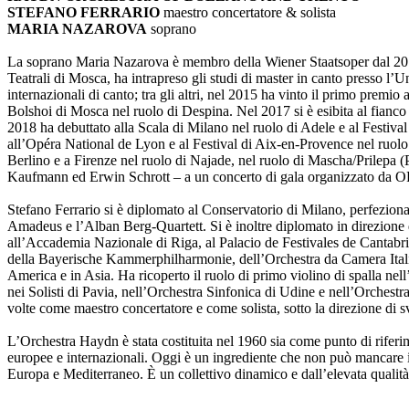
STEFANO FERRARIO
maestro concertatore & solista
MARIA NAZAROVA
soprano
La soprano Maria Nazarova è membro della Wiener Staatsoper dal 2015 ed
Teatrali di Mosca, ha intrapreso gli studi di master in canto presso l
internazionali di canto; tra gli altri, nel 2015 ha vinto il primo premi
Bolshoi di Mosca nel ruolo di Despina. Nel 2017 si è esibita al fianc
2018 ha debuttato alla Scala di Milano nel ruolo di Adele e al Festiv
all’Opéra National de Lyon e al Festival di Aix-en-Provence nel ruol
Berlino e a Firenze nel ruolo di Najade, nel ruolo di Mascha/Prilepa 
Kaufmann ed Erwin Schrott – a un concerto di gala organizzato da OR
Stefano Ferrario si è diplomato al Conservatorio di Milano, perfezio
Amadeus e l’Alban Berg-Quartett. Si è inoltre diplomato in direzione
all’Accademia Nazionale di Riga, al Palacio de Festivales de Cantab
della Bayerische Kammerphilharmonie, dell’Orchestra da Camera Italia
America e in Asia. Ha ricoperto il ruolo di primo violino di spalla n
nei Solisti di Pavia, nell’Orchestra Sinfonica di Udine e nell’Orchest
volte come maestro concertatore e come solista, sotto la direzione di s
L’Orchestra Haydn è stata costituita nel 1960 sia come punto di riferim
europee e internazionali. Oggi è un ingrediente che non può mancare in 
Europa e Mediterraneo. È un collettivo dinamico e dall’elevata qualità a