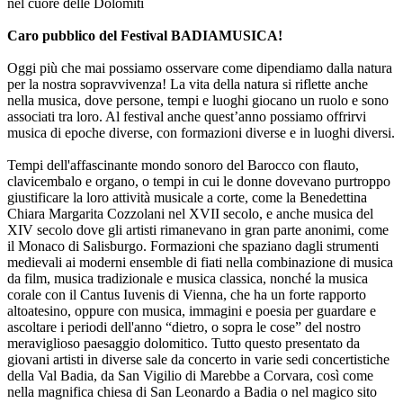
nel cuore delle Dolomiti
Caro pubblico del Festival BADIAMUSICA!
Oggi più che mai possiamo osservare come dipendiamo dalla natura
per la nostra sopravvivenza! La vita della natura si riflette anche
nella musica, dove persone, tempi e luoghi giocano un ruolo e sono
associati tra loro. Al festival anche quest’anno possiamo offrirvi
musica di epoche diverse, con formazioni diverse e in luoghi diversi.
Tempi dell'affascinante mondo sonoro del Barocco con flauto,
clavicembalo e organo, o tempi in cui le donne dovevano purtroppo
giustificare la loro attività musicale a corte, come la Benedettina
Chiara Margarita Cozzolani nel XVII secolo, e anche musica del
XIV secolo dove gli artisti rimanevano in gran parte anonimi, come
il Monaco di Salisburgo. Formazioni che spaziano dagli strumenti
medievali ai moderni ensemble di fiati nella combinazione di musica
da film, musica tradizionale e musica classica, nonché la musica
corale con il Cantus Iuvenis di Vienna, che ha un forte rapporto
altoatesino, oppure con musica, immagini e poesia per guardare e
ascoltare i periodi dell'anno “dietro, o sopra le cose” del nostro
meraviglioso paesaggio dolomitico. Tutto questo presentato da
giovani artisti in diverse sale da concerto in varie sedi concertistiche
della Val Badia, da San Vigilio di Marebbe a Corvara, così come
nella magnifica chiesa di San Leonardo a Badia o nel magico sito