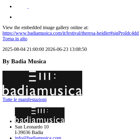
View the embedded image gallery online at:
https://www.badiamusica.com/it/festival/theresa-heidler#sigProIdc4d
Torna in alto
2025-08-04 21:00:00
2026-06-23 13:08:50
By
Badia Musica
Tutte le manifestazioni
San Leonardo 10
I-39036
Badia
info@badiamusica.com