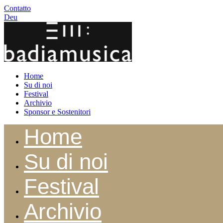
Contatto
Deu
Home
Su di noi
Festival
Archivio
Sponsor e Sostenitori
Home
Su di noi
Festival
Archivio